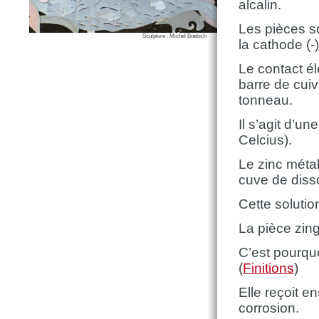
alcalin.
Les pièces s
Sculpture : Michel Boetsch
la cathode (-)
Le contact él
barre de cuiv
tonneau.
Il s’agit d’u
Celcius).
Le zinc métal
cuve de disso
Cette solutio
La pièce zin
C’est pourqu
(
Finitions
)
Elle reçoit e
corrosion.