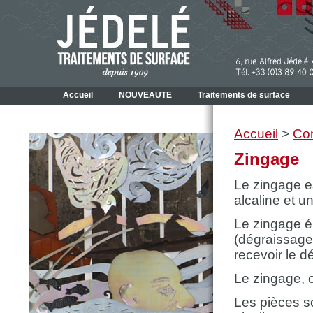
Accueil
NOUVEAUTE
Traitements de surface
Accueil
>
Co
Zingage
Le zingage es
alcaline et u
Le zingage é
(dégraissage 
recevoir le d
Le zingage, o
Les pièces so