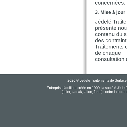
concernées.
3. Mise à jour
Jédelé Traite
présente noti
contenu du si
des contrain
Traitements d
de chaque
consultation 
2026 ® Jédelé Traitements de Surface
Entreprise familiale créée en 1909, la société Jéde
(acier, zamak, laiton, fonte) contre la corr