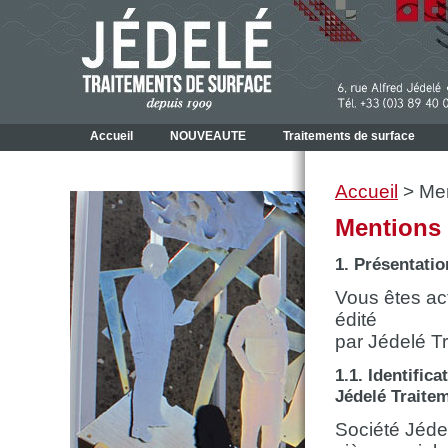
Accueil
NOUVEAUTE
Traitements de surface
Accueil
>
Men
Mentions 
1. Présentatio
Vous êtes ac
édité
par Jédelé T
1.1. Identifica
Jédelé Traite
Société Jéde