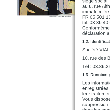
siège social
au 6, rue Al
immatriculé
FR 05 501 1
Sculpture : Michel Boetsch
tél. 03 89 40
Conformément 
déclaration 
1.2. Identifica
Société VIAL
10, rue des
Tél : 03.89.2
1.3. Données 
Les informati
enregistrées
leur traiteme
Vous disposez
suppression 
dans les con